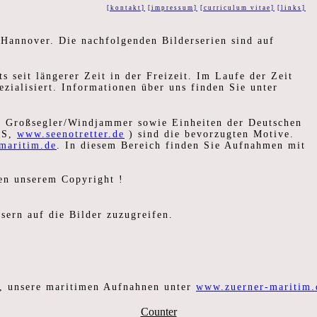
[kontakt]
[impressum]
[curriculum vitae]
[links]
s Hannover. Die nachfolgenden Bilderserien sind auf
s seit längerer Zeit in der Freizeit. Im Laufe der Zeit
zialisiert. Informationen über uns finden Sie unter
d Großsegler/Windjammer sowie Einheiten der Deutschen
RS,
www.seenotretter.de
) sind die bevorzugten Motive.
maritim.de
. In diesem Bereich finden Sie Aufnahmen mit
en unserem Copyright !
sern auf die Bilder zuzugreifen.
e, unsere maritimen Aufnahnen unter
www.zuerner-maritim.
Counter